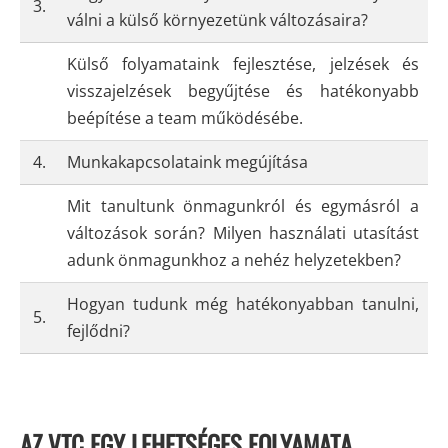
3.
válni a külső környezetünk változásaira?
Külső folyamataink fejlesztése, jelzések és
visszajelzések begyűjtése és hatékonyabb
beépítése a team működésébe.
4.
Munkakapcsolataink megújítása
Mit tanultunk önmagunkról és egymásról a
változások során? Milyen használati utasítást
adunk önmagunkhoz a nehéz helyzetekben?
Hogyan tudunk még hatékonyabban tanulni,
5.
fejlődni?
AZ VTC EGY LEHETSÉGES FOLYAMATA