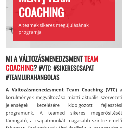
COACHING
A teamek sikeres megújulásának
programja
MI A VÁLTOZÁSMENEDZSMENT
TEAM
COACHING
?
#VTC #SIKERESCSAPAT
#TEAMUJRAHANGOLAS
A Változásmenedzsment
Team Coaching (VTC)
a
körülmények megváltozása miatti aktuális szervezeti
jelenségek kezelésére kidolgozott fejlesztési
programunk.
A teamed sikeres megerősítését
támogató
, a csapatmunkát magasabb szintre emelő