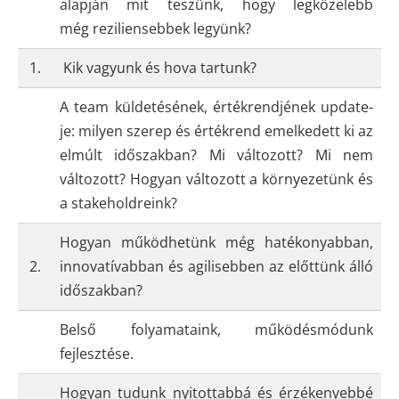
alapján mit teszünk, hogy legközelebb
még reziliensebbek legyünk?
1.
Kik vagyunk és hova tartunk?
A team küldetésének, értékrendjének update-
je: milyen szerep és értékrend emelkedett ki az
elmúlt időszakban? Mi változott? Mi nem
változott? Hogyan változott a környezetünk és
a stakeholdreink?
Hogyan működhetünk még hatékonyabban,
2.
innovatívabban és agilisebben az előttünk álló
időszakban?
Belső folyamataink, működésmódunk
fejlesztése.
Hogyan tudunk nyitottabbá és érzékenyebbé