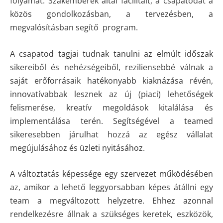
folyamat.
Szakemberek által facilitált, a csapatodat a
közös gondolkozásban, a tervezésben, a
megvalósításban segítő program.
A csapatod tagjai tudnak tanulni az elmúlt időszak
sikereiből és nehézségeiből, reziliensebbé válnak a
saját erőforrásaik hatékonyabb kiaknázása révén,
innovatívabbak lesznek az új (piaci) lehetőségek
felismerése, kreatív megoldások kitalálása és
implementálása terén.
Segítségével a teamed
sikeresebben járulhat hozzá az egész vállalat
megújulásához és üzleti nyitásához.
A változtatás képessége egy szervezet működésében
az, amikor a lehető leggyorsabban képes átállni egy
team a megváltozott helyzetre. Ehhez azonnal
rendelkezésre állnak a szükséges keretek, eszközök,